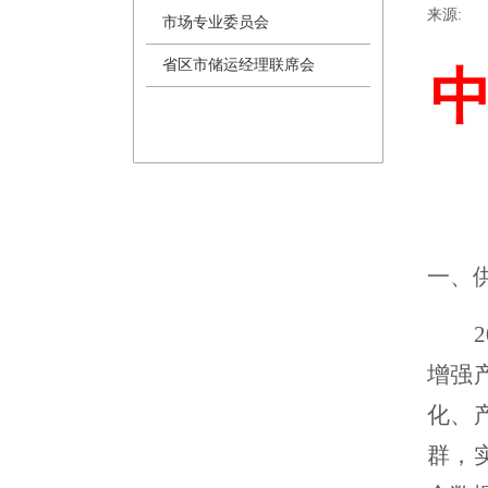
来源:
|
市场专业委员会
省区市储运经理联席会
一、
增强
化、
群，