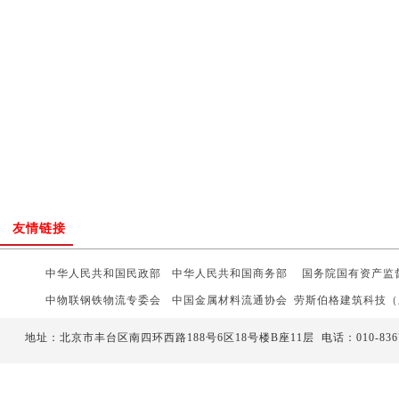
友情链接
中华人民共和国民政部
中华人民共和国商务部
国务院
国有资产监
中物联钢铁物流专委会
中国金属材料流通协会
劳斯伯格建筑科技（
中国水利电力物资流通协会
中国物资再生协会
万联网
地址：北京市丰台区南四环西路188号6区18号楼B座11层
电话：
010-836