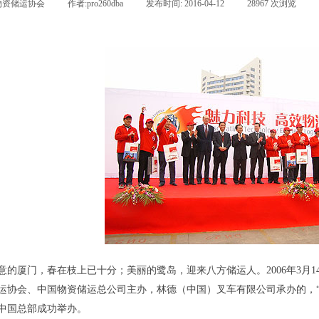
物资储运协会
|
作者:
pro260dba
|
发布时间:
2016-04-12
|
28967
次浏览
|
意的厦门，春在枝上已十分；美丽的鹭岛，迎来八方储运人。
2006
年
3
月
1
运协会、中国物资储运总公司主办，林德（中国）叉车有限公司承办的，“
中国总部成功举办。