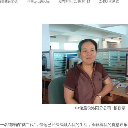
物资储运协会
|
作者:
pro260dba
|
发布时间:
2016-04-13
|
25193
次浏览
|
中储股份洛阳分公司
杨轶娟
一名纯粹的“储二代”，储运已经深深融入我的生活，承载着我的喜怒哀