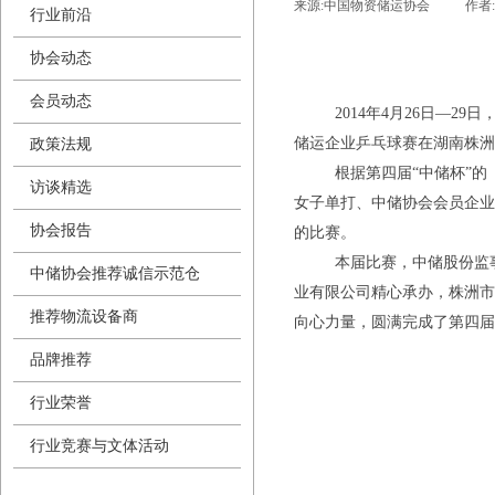
来源:
中国物资储运协会
|
作者:
行业前沿
协会动态
会员动态
2014
年
4
月
26
日
—
29
日
储运企业乒乓球赛在湖南株洲
政策法规
根据第四届“中储杯”
访谈精选
女子单打、中储协会会员企业
协会报告
的比赛。
本届比赛，中储股份监
中储协会推荐诚信示范仓
业有限公司精心承办，株洲市
推荐物流设备商
向心力量，圆满完成了第四届
品牌推荐
行业荣誉
行业竞赛与文体活动