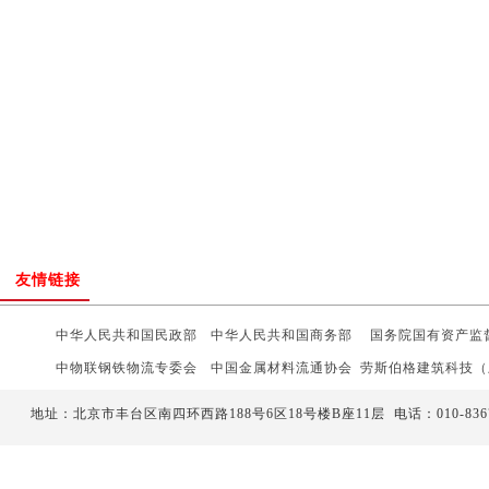
友情链接
中华人民共和国民政部
中华人民共和国商务部
国务院
国有资产监
中物联钢铁物流专委会
中国金属材料流通协会
劳斯伯格建筑科技（
中国水利电力物资流通协会
中国物资再生协会
万联网
地址：北京市丰台区南四环西路188号6区18号楼B座11层
电话：
010-836