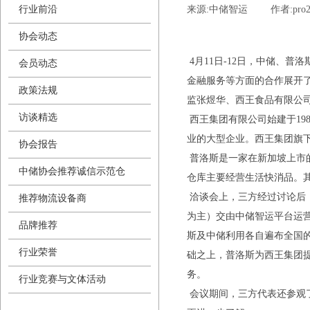
行业前沿
来源:
中储智运
|
作者:
pro
协会动态
4月11日-12日，中储、
会员动态
金融服务等方面的合作展开
政策法规
监张煜华、西王食品有限公司
访谈精选
西王集团有限公司始建于19
业的大型企业。西王集团旗
协会报告
普洛斯是一家在新加坡上市的
中储协会推荐诚信示范仓
仓库主要经营生活快消品。其中
洽谈会上，三方经过讨论后
推荐物流设备商
为主）交由中储智运平台运
品牌推荐
斯及中储利用各自遍布全国
行业荣誉
础之上，普洛斯为西王集团
务。
行业竞赛与文体活动
会议期间，三方代表还参观