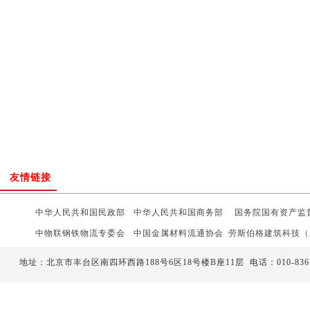
友情链接
中华人民共和国民政部
中华人民共和国商务部
国务院
国有资产监
中物联钢铁物流专委会
中国金属材料流通协会
劳斯伯格建筑科技（
中国水利电力物资流通协会
中国物资再生协会
万联网
地址：北京市丰台区南四环西路188号6区18号楼B座11层
电话：
010-836