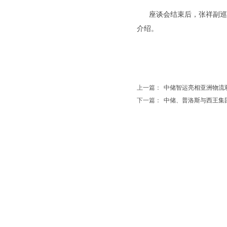
座谈会结束后，张祥副巡视
介绍。
上一篇：
中储智运亮相亚洲物流双年
下一篇：
中储、普洛斯与西王集